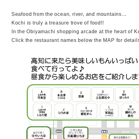
Modified
Published
Seafood from the ocean, river, and mountains…
Kochi is truly a treasure trove of food!!
In the Obiyamachi shopping arcade at the heart of Koc
Click the restaurant names below the MAP for detail