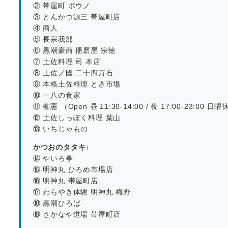
② 帯屋町 ボウノ
③ とんかつ源三 帯屋町店
④ 商人
⑤ 長宗我部
⑥ 黒潮豪商 播磨屋 宗徳
⑦ 土佐料理 司 本店
⑧ 土佐ノ國 二十四万石
⑨ 本格土佐料理 とさ市場
⑩ 一八の食家
⑪ 柳憲 （Open 昼 11:30-14:00 / 夜 17:00-23:00 日曜休
⑫ 土佐しっぽく料理 葉山
⑬ いちじゃもの
かつおのタタキ
↓
⑭ やいろ亭
⑮ 明神丸 ひろめ市場店
⑯ 明神丸 帯屋町店
⑰ わらやき体験 明神丸 梅野
⑱ 黒潮ひろば
⑲ さかなや道場 帯屋町店