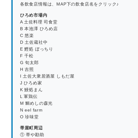
各飲食店情報は、MAP下の飲食店名をクリック♪
ひろめ市場内
A 土佐料理 司食堂
B 本池澤 ひろめ店
C 悠楽
D 土佐蔵社中
E 鰹処 ぼっちり
F 千松
G 旬太郎
H 吉照
I 土佐大衆居酒屋 しもだ屋
J ひろめ家
K 鰻処まん
L 軍鶏伝
M 鯛めしの森光
N eel farm
O 珍味堂
帯屋町周辺
① 帯や勘助