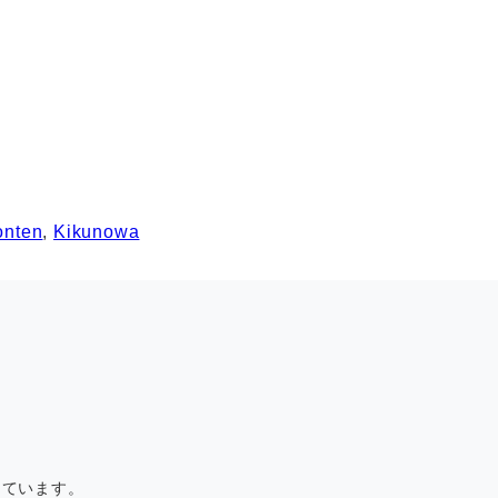
onten
,
Kikunowa
しています。