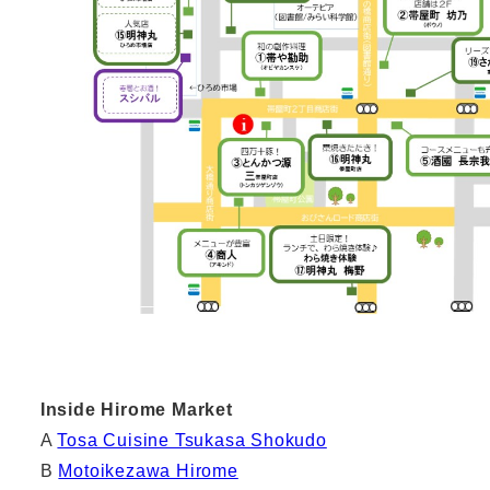
Inside Hirome Market
A
Tosa Cuisine Tsukasa Shokudo
B
Motoikezawa Hirome