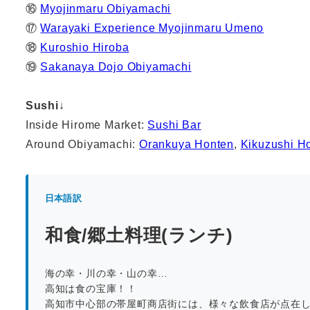
⑯
Myojinmaru Obiyamachi
⑰
Warayaki Experience Myojinmaru Umeno
⑱
Kuroshio Hiroba
⑲
Sakanaya Dojo Obiyamachi
Sushi
↓
Inside Hirome Market:
Sushi Bar
Around Obiyamachi:
Orankuya Honten
,
Kikuzushi H
日本語訳
和食/郷土料理(ランチ)
海の幸・川の幸・山の幸…
高知は食の宝庫！！
高知市中心部の帯屋町商店街には、様々な飲食店が点在