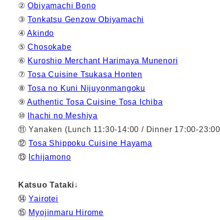
②
Obiyamachi Bono
③
Tonkatsu Genzow Obiyamachi
④
Akindo
⑤
Chosokabe
⑥
Kuroshio Merchant Harimaya Munenori
⑦
Tosa Cuisine Tsukasa Honten
⑧
Tosa no Kuni Nijuyonmangoku
⑨
Authentic Tosa Cuisine Tosa Ichiba
⑩
Ihachi no Meshiya
⑪ Yanaken (Lunch 11:30-14:00 / Dinner 17:00-23:00
⑫
Tosa Shippoku Cuisine Hayama
⑬
Ichijamono
Katsuo Tataki
↓
⑭
Yairotei
⑮
Myojinmaru Hirome