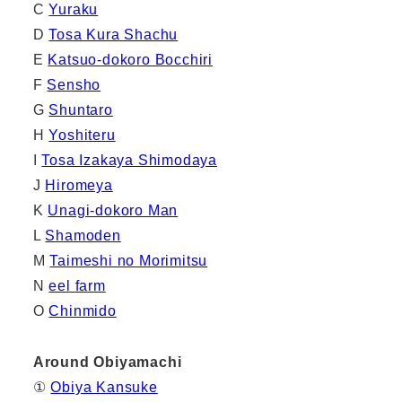
C
Yuraku
D
Tosa Kura Shachu
E
Katsuo-dokoro Bocchiri
F
Sensho
G
Shuntaro
H
Yoshiteru
I
Tosa Izakaya Shimodaya
J
Hiromeya
K
Unagi-dokoro Man
L
Shamoden
M
Taimeshi no Morimitsu
N
eel farm
O
Chinmido
Around Obiyamachi
①
Obiya Kansuke