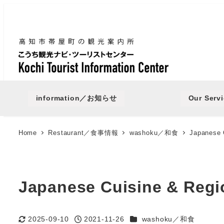
information／お知らせ
Our Se
Home
Restaurant／食事情報
washoku／和食
Japanese 
Japanese Cuisine & Regi
Categories
2025-09-10
2021-11-26
washoku／和食