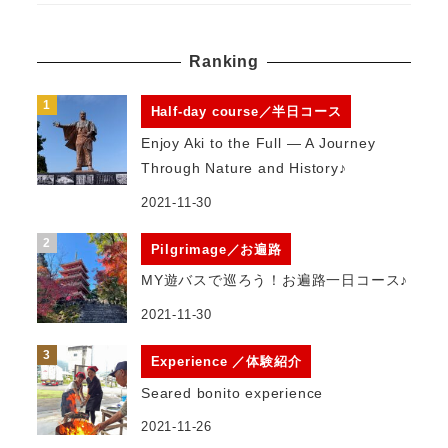
Ranking
Half-day course／半日コース
Enjoy Aki to the Full — A Journey
Through Nature and History♪
2021-11-30
Pilgrimage／お遍路
MY遊バスで巡ろう！お遍路一日コース♪
2021-11-30
Experience ／体験紹介
Seared bonito experience
2021-11-26