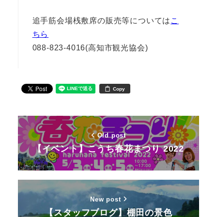
追手筋会場桟敷席の販売等については
こ
ちら
088-823-4016(高知市観光協会)
Copy
Old post
【イベント】こうち春花まつり 2022
New post
【スタッフブログ】棚田の景色