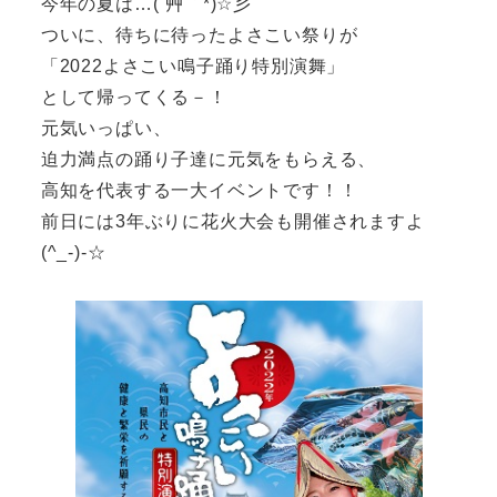
今年の夏は…(´艸｀*)☆彡
ついに、待ちに待ったよさこい祭りが
「2022よさこい鳴子踊り特別演舞」
として帰ってくる－！
元気いっぱい、
迫力満点の踊り子達に元気をもらえる、
高知を代表する一大イベントです！！
前日には3年ぶりに花火大会も開催されますよ
(^_-)-☆